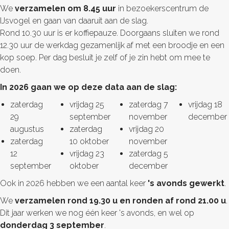
We
verzamelen om 8.45 uur
in bezoekerscentrum de
IJsvogel en gaan van daaruit aan de slag.
Rond 10.30 uur is er koffiepauze. Doorgaans sluiten we rond
12.30 uur de werkdag gezamenlijk af met een broodje en een
kop soep. Per dag besluit je zelf of je zin hebt om mee te
doen.
In 2026 gaan we op deze data aan de slag:
zaterdag
vrijdag 25
zaterdag 7
vrijdag 18
29
september
november
december
augustus
zaterdag
vrijdag 20
zaterdag
10 oktober
november
12
vrijdag 23
zaterdag 5
september
oktober
december
Ook in 2026 hebben we een aantal keer
's avonds gewerkt
.
We
verzamelen rond 19.30 u en ronden af rond 21.00 u
.
Dit jaar werken we nog één keer 's avonds, en wel op
donderdag 3 september
.