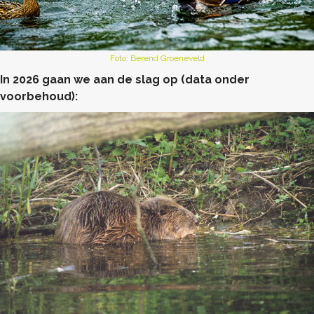
Foto: Berend Groeneveld
In 2026 gaan we aan de slag op (data onder
voorbehoud):