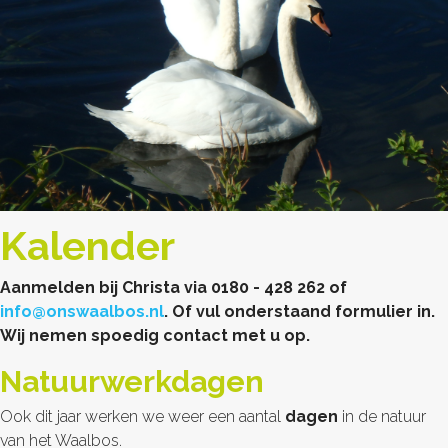
Kalender
Aanmelden bij Christa via 0180 - 428 262 of
info@onswaalbos.nl
. Of vul onderstaand formulier in.
Wij nemen spoedig contact met u op.
Natuurwerkdagen
Ook dit jaar werken we weer een aantal
dagen
in de natuur
van het Waalbos.